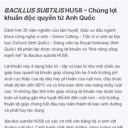
BACILLUS SUBTILIS
HU58 – Chủng lợi
khuẩn độc quyền từ Anh Quốc
Dành hơn 25 năm nghiên cứu tâm huyết, Giáo sư đầu ngành
khoa công nghệ vi sinh – Simon Cutting – Tiến sĩ vi sinh tại Đại
học Oxfoxd (Anh Quốc) – Giảng viên tại Royal Holloway (Anh
Quốc) đã phân lập được chủng lợi khuẩn có “khả năng sống
mạnh mẽ” là
Bacillus subtilis
HU58.
Lợi khuẩn này ở dạng bào tử – lớp vỏ bào tử như một chiếc áo
giáp bao quanh lợi khuẩn giúp chúng tồn tại ở môi trường pH
acid cực thấp của dạ dày hay pH kiềm của ruột non; chịu được
nhiệt độ lên đến 95ºC và có khả bám dính vào màng nhầy ruột
cao. Vì những đặc tính trên giúp chủng lợi khuẩn này được bảo
toàn số lượng gần như tuyệt đối khi đến ruột non – môi trường
thuận lợi giúp chúng bắt đầu nảy mầm thành tế bào sinh dưỡng
và phát huy tác dụng.
Bacillus subtilis
HU58 có các cơ chế cân bằng hệ vi sinh vật
đường ruột như: Cạnh tranh chất dinh dưỡng, năng lượng và tiết