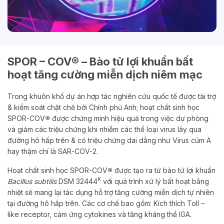
SPOR – COV® – Bào tử lợi khuẩn bất
hoạt tăng cường miễn dịch niêm mạc
Trong khuôn khổ dự án hợp tác nghiên cứu quốc tế được tài trợ
& kiểm soát chặt chẽ bởi Chính phủ Anh; hoạt chất sinh học
SPOR-COV
®
được chứng minh hiệu quả trong việc dự phòng
và giảm các triệu chứng khi nhiễm các thể loại virus lây qua
đường hô hấp trên & có triệu chứng dai dẳng như Virus cúm A
hay thậm chí là SAR-COV-2.
Hoạt chất sinh học SPOR-COV
®
được tạo ra từ bào tử lợi khuẩn
K
Bacillus subtilis
DSM 32444
với quá trình xử lý bất hoạt bằng
nhiệt sẽ mang lại tác dụng hỗ trợ tăng cường miễn dịch tự nhiên
tại đường hô hấp trên. Các cơ chế bao gồm: Kích thích Toll –
like receptor, cảm ứng cytokines và tăng kháng thể IGA.