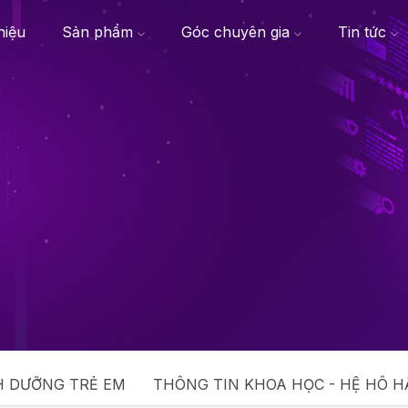
thiệu
Sản phẩm
Góc chuyên gia
Tin tức
H DƯỠNG TRẺ EM
THÔNG TIN KHOA HỌC - HỆ HÔ H