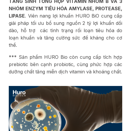
TĂNG SINH TỔNG HỢP VITAMIN NHÓM B VÀ 3
NHÓM ENZYM TIÊU HÓA AMYLASE, PROTEASE,
LIPASE
. Viên nang lợi khuẩn HURO BiO cung cấp
giải pháp tối ưu bổ sung nguồn 2 tỷ lợi khuẩn dồi
dào, hỗ trợ các tình trạng rối loạn tiêu hóa do
loạn khuẩn và tăng cường sức đề kháng cho cơ
thể.
*** Sản phẩm HURO Bio còn cung cấp tích hợp
prebiotic bên cạnh probiotic, cùng phức hợp các
dưỡng chất tăng miễn dịch vitamin và khoáng chất.