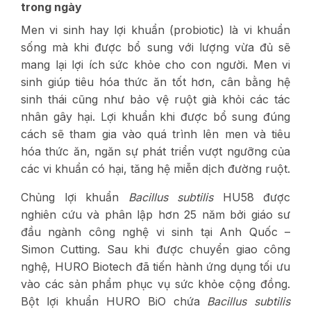
trong ngày
Men vi sinh hay lợi khuẩn (probiotic) là vi khuẩn
sống mà khi được bổ sung với lượng vừa đủ sẽ
mang lại lợi ích sức khỏe cho con người. Men vi
sinh giúp tiêu hóa thức ăn tốt hơn, cân bằng hệ
sinh thái cũng như bảo vệ ruột già khỏi các tác
nhân gây hại. Lợi khuẩn khi được bổ sung đúng
cách sẽ tham gia vào quá trình lên men và tiêu
hóa thức ăn, ngăn sự phát triển vượt ngưỡng của
các vi khuẩn có hại, tăng hệ miễn dịch đường ruột.
Chủng lợi khuẩn
Bacillus subtilis
HU58 được
nghiên cứu và phân lập hơn 25 năm bởi giáo sư
đầu ngành công nghệ vi sinh tại Anh Quốc –
Simon Cutting. Sau khi được chuyển giao công
nghệ, HURO Biotech đã tiến hành ứng dụng tối ưu
vào các sản phẩm phục vụ sức khỏe cộng đồng.
Bột lợi khuẩn HURO BiO chứa
Bacillus subtilis