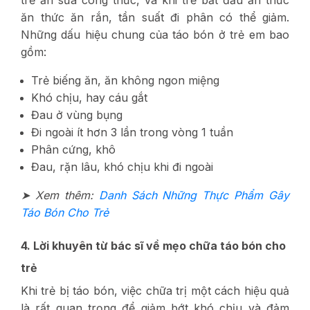
trẻ ăn sữa công thức, và khi trẻ bắt đầu ăn thức
ăn thức ăn rắn, tần suất đi phân có thể giảm.
Những dấu hiệu chung của táo bón ở trẻ em bao
gồm:
Trẻ biếng ăn, ăn không ngon miệng
Khó chịu, hay cáu gắt
Đau ở vùng bụng
Đi ngoài ít hơn 3 lần trong vòng 1 tuần
Phân cứng, khô
Đau, rặn lâu, khó chịu khi đi ngoài
➤ Xem thêm:
Danh Sách Những Thực Phẩm Gây
Táo Bón Cho Trẻ
4. Lời khuyên từ bác sĩ về mẹo chữa táo bón cho
trẻ
Khi trẻ bị táo bón, việc chữa trị một cách hiệu quả
là rất quan trọng để giảm bớt khó chịu và đảm