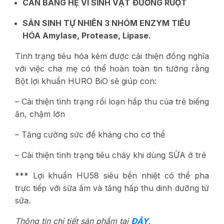
CÂN BẰNG HỆ VI SINH VẬT ĐƯỜNG RUỘT
SẢN SINH TỰ NHIÊN 3 NHÓM ENZYM TIÊU
HÓA Amylase, Protease, Lipase.
Tình trạng tiêu hóa kém được cải thiện đồng nghĩa
với việc cha mẹ có thể hoàn toàn tin tưởng rằng
Bột lợi khuẩn HURO BiO sẽ giúp con:
– Cải thiện tình trạng rối loạn hấp thu của trẻ biếng
ăn, chậm lớn
– Tăng cường sức đề kháng cho cơ thể
– Cải thiện tình trạng tiêu chảy khi dùng SỮA ở trẻ
*** Lợi khuẩn HU58 siêu bền nhiệt có thể pha
trực tiếp với sữa ấm và tăng hấp thu dinh dưỡng từ
sữa.
Thông tin chi tiết sản phẩm tại
ĐÂY
.