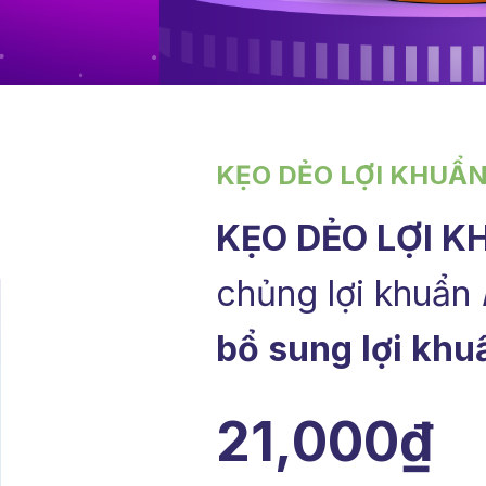
KẸO DẺO LỢI KHUẨN
KẸO DẺO LỢI 
chủng lợi khuẩn
bổ sung lợi khu
21,000₫