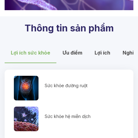
Thông tin sản phẩm
Lợi ích sức khỏe
Ưu điểm
Lợi ích
Nghiê
Sức khỏe đường ruột
Sức khỏe hệ miễn dịch