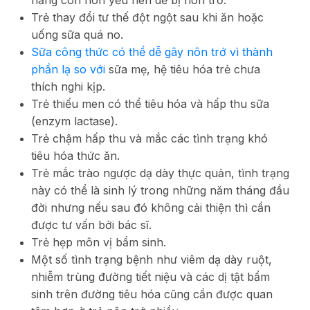
năng còn non yếu nên dễ bị nôn trớ.
Trẻ thay đổi tư thế đột ngột sau khi ăn hoặc
uống sữa quá no.
Sữa công thức có thể dễ gây nôn trớ vì thành
phần lạ so với
sữa mẹ, hệ tiêu hóa trẻ chưa
thích nghi kịp.
Trẻ thiếu men có thể tiêu hóa và hấp thu sữa
(enzym lactase).
Trẻ chậm hấp thu và mắc các tình trạng khó
tiêu hóa thức ăn.
Trẻ mắc trào ngược dạ dày thực quản, tình trạng
này có thể là sinh lý trong những năm tháng đầu
đời nhưng nếu sau đó không cải thiện thì cần
được tư vấn bởi bác sĩ.
Trẻ hẹp môn vị bẩm sinh.
Một số tình trạng bệnh như viêm dạ dày ruột,
nhiễm trùng đường tiết niệu và các dị tật bẩm
sinh trên đường tiêu hóa cũng cần được quan