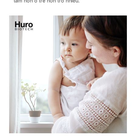
tâm hơn ở trẻ nôn trớ nhiều.