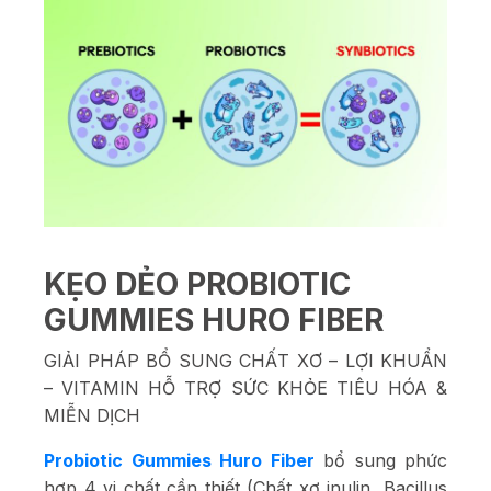
KẸO DẺO PROBIOTIC
GUMMIES HURO FIBER
GIẢI PHÁP BỔ SUNG CHẤT XƠ – LỢI KHUẨN
– VITAMIN HỖ TRỢ SỨC KHỎE TIÊU HÓA &
MIỄN DỊCH
Probiotic Gummies Huro Fiber
bổ sung phức
hợp 4 vi chất cần thiết (Chất xơ inulin, Bacillus