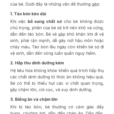
của bé. Dưới đây là những vấn đề thường gặp:
1. Táo bón kéo dài
Khi việc
bổ sung chất xơ
cho bé không được
chú trọng, phân của bé sẽ trở nên khô và cứng,
dẫn đến táo bón. Bé sẽ gặp khó khăn khi đi vệ
sinh, phải rặn mạnh, dễ gây nứt hậu môn hoặc
chảy máu. Táo bón lâu ngày còn khiến bé sợ đi
vệ sinh, dẫn đến vòng luẩn quẩn nguy hiểm.
2. Hấp thu dinh dưỡng kém
Hệ tiêu hóa không khỏe khiến quá trình hấp thụ
các chất dinh dưỡng từ thức ăn không hiệu quả.
Bé có thể bị thiếu hụt các vi chất quan trọng,
gây chậm lớn, còi cọc, và suy dinh dưỡng.
3. Biếng ăn và chậm lớn
Khi bị táo bón, bé thường có cảm giác đầy
bụng, chướng hơi, dẫn đến chán ăn. Dần dần,