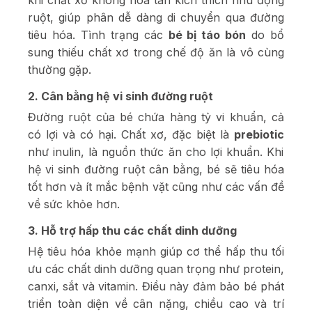
khi chất xơ không hòa tan kích thích nhu động
ruột, giúp phân dễ dàng di chuyển qua đường
tiêu hóa. Tình trạng các
bé bị táo bón
do bổ
sung thiếu chất xơ trong chế độ ăn là vô cùng
thường gặp.
2. Cân bằng hệ vi sinh đường ruột
Đường ruột của bé chứa hàng tỷ vi khuẩn, cả
có lợi và có hại. Chất xơ, đặc biệt là
prebiotic
như inulin, là nguồn thức ăn cho lợi khuẩn. Khi
hệ vi sinh đường ruột cân bằng, bé sẽ tiêu hóa
tốt hơn và ít mắc bệnh vặt cũng như các vấn đề
về sức khỏe hơn.
3. Hỗ trợ hấp thu các chất dinh dưỡng
Hệ tiêu hóa khỏe mạnh giúp cơ thể hấp thu tối
ưu các chất dinh dưỡng quan trọng như protein,
canxi, sắt và vitamin. Điều này đảm bảo bé phát
triển toàn diện về cân nặng, chiều cao và trí