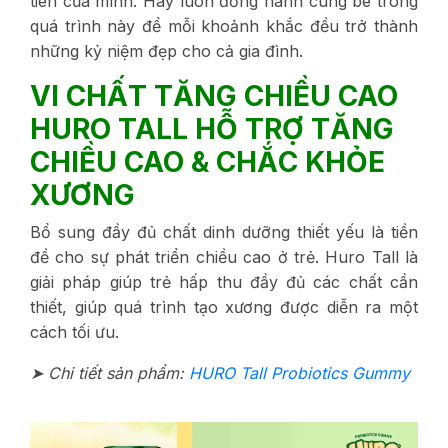
tiên của mình. Hãy luôn đồng hành cùng bé trong
quá trình này để mỗi khoảnh khắc đều trở thành
những kỷ niệm đẹp cho cả gia đình.
VI CHẤT TĂNG CHIỀU CAO
HURO TALL HỖ TRỢ TĂNG
CHIỀU CAO & CHẮC KHỎE
XƯƠNG
Bổ sung đầy đủ chất dinh dưỡng thiết yếu là tiền
đề cho sự phát triển chiều cao ở trẻ. Huro Tall là
giải pháp giúp trẻ hấp thu đầy đủ các chất cần
thiết, giúp quá trình tạo xương được diễn ra một
cách tối ưu.
➤ Chi tiết sản phẩm:
HURO Tall Probiotics Gummy