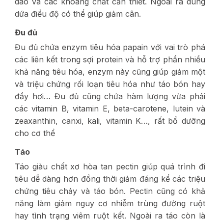
dào và các khoáng chất cần thiết. Ngoài ra dùng
dứa điều độ có thể giúp giảm cân.
Đu đủ
Đu đủ chứa enzym tiêu hóa papain với vai trò phá
các liên kết trong sợi protein và hỗ trợ phần nhiều
khả năng tiêu hóa, enzym này cũng giúp giảm một
và triệu chứng rối loạn tiêu hóa như táo bón hay
đầy hơi… Đu đủ cũng chứa hàm lượng vừa phải
các vitamin B, vitamin E, beta-carotene, lutein và
zeaxanthin, canxi, kali, vitamin K…, rất bổ dưỡng
cho cơ thể
Táo
Táo giàu chất xơ hòa tan pectin giúp quá trình đi
tiêu dễ dàng hơn đồng thời giảm đáng kể các triệu
chứng tiêu chảy và táo bón. Pectin cũng có khả
năng làm giảm nguy cơ nhiễm trùng đường ruột
hay tình trạng viêm ruột kết. Ngoài ra táo còn là