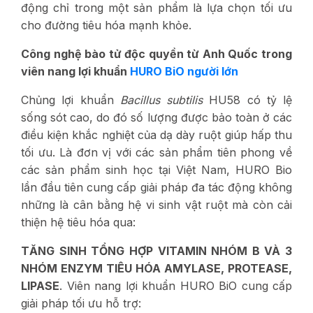
động chỉ trong một sản phẩm là lựa chọn tối ưu
cho đường tiêu hóa mạnh khỏe.
Công nghệ bào tử độc quyền từ Anh Quốc trong
viên nang lợi khuẩn
HURO BiO người lớn
Chủng lợi khuẩn
Bacillus subtilis
HU58 có tỷ lệ
sống sót cao, do đó số lượng được bảo toàn ở các
điều kiện khắc nghiệt của dạ dày ruột giúp hấp thu
tối ưu. Là đơn vị với các sản phẩm tiên phong về
các sản phẩm sinh học tại Việt Nam, HURO Bio
lần đầu tiên cung cấp giải pháp đa tác động không
những là cân bằng hệ vi sinh vật ruột mà còn cải
thiện hệ tiêu hóa qua:
TĂNG SINH TỔNG HỢP VITAMIN NHÓM B VÀ 3
NHÓM ENZYM TIÊU HÓA AMYLASE, PROTEASE,
LIPASE
. Viên nang lợi khuẩn HURO BiO cung cấp
giải pháp tối ưu hỗ trợ: