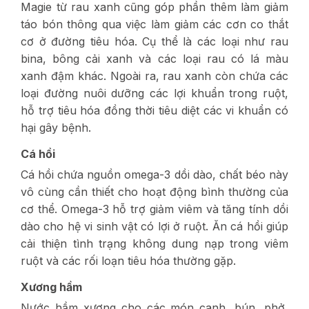
Magie từ rau xanh cũng góp phần thêm làm giảm
táo bón thông qua việc làm giảm các cơn co thắt
cơ ở đường tiêu hóa. Cụ thể là các loại như rau
bina, bông cải xanh và các loại rau có lá màu
xanh đậm khác. Ngoài ra, rau xanh còn chứa các
loại đường nuôi dưỡng các lợi khuẩn trong ruột,
hỗ trợ tiêu hóa đồng thời tiêu diệt các vi khuẩn có
hại gây bệnh.
Cá hồi
Cá hồi chứa nguồn omega-3 dồi dào, chất béo này
vô cùng cần thiết cho hoạt động bình thường của
cơ thể. Omega-3 hỗ trợ giảm viêm và tăng tính dồi
dào cho hệ vi sinh vật có lợi ở ruột. Ăn cá hồi giúp
cải thiện tình trạng không dung nạp trong viêm
ruột và các rối loạn tiêu hóa thường gặp.
Xương hầm
Nước hầm xương cho các món canh, bún, phở,