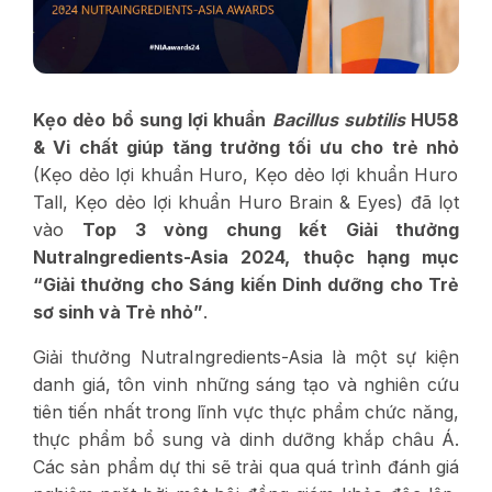
Kẹo dẻo bổ sung lợi khuẩn
Bacillus subtilis
HU58
& Vi chất giúp tăng trưởng tối ưu cho trẻ nhỏ
(Kẹo dẻo lợi khuẩn Huro, Kẹo dẻo lợi khuẩn Huro
Tall, Kẹo dẻo lợi khuẩn Huro Brain & Eyes) đã lọt
vào
Top 3 vòng chung kết Giải thưởng
NutraIngredients-Asia 2024, thuộc hạng mục
“Giải thưởng cho Sáng kiến Dinh dưỡng cho Trẻ
sơ sinh và Trẻ nhỏ”
.
Giải thưởng NutraIngredients-Asia là một sự kiện
danh giá, tôn vinh những sáng tạo và nghiên cứu
tiên tiến nhất trong lĩnh vực thực phẩm chức năng,
thực phẩm bổ sung và dinh dưỡng khắp châu Á.
Các sản phẩm dự thi sẽ trải qua quá trình đánh giá