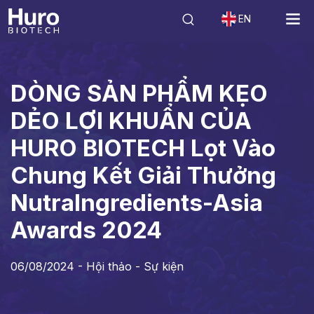
EN
Tin tức
Hội thảo - Sự kiện
DÒNG SẢN PHẨM KẸO DẺO LỢI KHUẨN CỦA
DÒNG SẢN PHẨM KẸO
DẺO LỢI KHUẨN CỦA
HURO BIOTECH Lọt Vào
Chung Kết Giải Thưởng
NutraIngredients-Asia
Awards 2024
06/08/2024 -
Hội thảo - Sự kiện