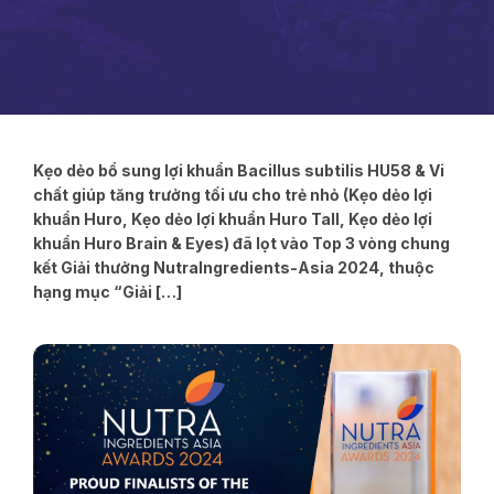
Kẹo dẻo bổ sung lợi khuẩn Bacillus subtilis HU58 & Vi
chất giúp tăng trưởng tối ưu cho trẻ nhỏ (Kẹo dẻo lợi
khuẩn Huro, Kẹo dẻo lợi khuẩn Huro Tall, Kẹo dẻo lợi
khuẩn Huro Brain & Eyes) đã lọt vào Top 3 vòng chung
kết Giải thưởng NutraIngredients-Asia 2024, thuộc
hạng mục “Giải […]