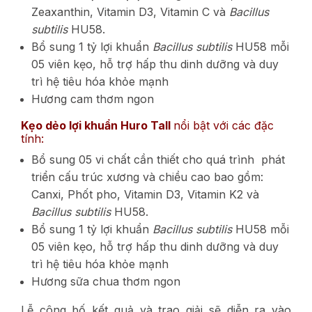
Zeaxanthin, Vitamin D3, Vitamin C và
Bacillus
subtilis
HU58.
Bổ sung 1 tỷ lợi khuẩn
Bacillus subtilis
HU58 mỗi
05 viên kẹo, hỗ trợ hấp thu dinh dưỡng và duy
trì hệ tiêu hóa khỏe mạnh
Hương cam thơm ngon
Kẹo dẻo lợi khuẩn Huro Tall
nổi bật với các đặc
tính:
Bổ sung 05 vi chất cần thiết cho quá trình phát
triển cấu trúc xương và chiều cao bao gồm:
Canxi, Phốt pho, Vitamin D3, Vitamin K2 và
Bacillus subtilis
HU58.
Bổ sung 1 tỷ lợi khuẩn
Bacillus subtilis
HU58 mỗi
05 viên kẹo, hỗ trợ hấp thu dinh dưỡng và duy
trì hệ tiêu hóa khỏe mạnh
Hương sữa chua thơm ngon
Lễ công bố kết quả và trao giải sẽ diễn ra vào