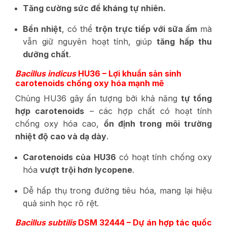
Tăng cường sức đề kháng tự nhiên.
Bền nhiệt
, có thể
trộn trực tiếp với sữa ấm
mà
vẫn giữ nguyên hoạt tính, giúp
tăng hấp thu
dưỡng chất
.
Bacillus indicus
HU36 – Lợi khuẩn sản sinh
carotenoids chống oxy hóa mạnh mẽ
Chủng HU36 gây ấn tượng bởi khả năng
tự tổng
hợp carotenoids
– các hợp chất có hoạt tính
chống oxy hóa cao,
ổn định trong môi trường
nhiệt độ cao và dạ dày
.
Carotenoids của HU36
có hoạt tính chống oxy
hóa
vượt trội hơn lycopene
.
Dễ hấp thụ trong đường tiêu hóa, mang lại hiệu
quả sinh học rõ rệt.
Bacillus subtilis
DSM 32444 – Dự án hợp tác quốc