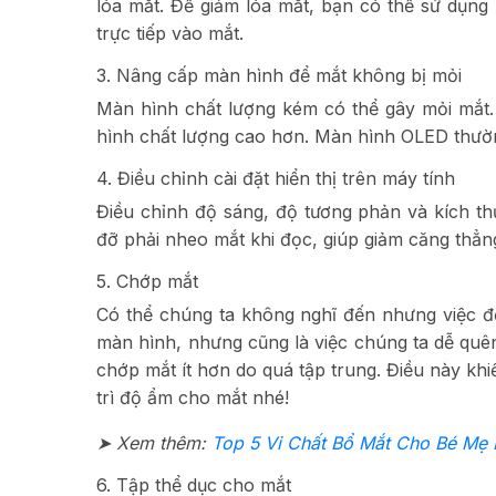
lóa mắt. Để giảm lóa mắt, bạn có thể sử dụn
trực tiếp vào mắt.
3. Nâng cấp màn hình để mắt không bị mỏi
Màn hình chất lượng kém có thể gây mỏi mắt.
hình chất lượng cao hơn. Màn hình OLED thườn
4. Điều chỉnh cài đặt hiển thị trên máy tính
Điều chỉnh độ sáng, độ tương phản và kích t
đỡ phải nheo mắt khi đọc, giúp giảm căng thẳng
5. Chớp mắt
Có thể chúng ta không nghĩ đến nhưng việc đ
màn hình, nhưng cũng là việc chúng ta dễ quên
chớp mắt ít hơn do quá tập trung. Điều này k
trì độ ẩm cho mắt nhé!
➤ Xem thêm:
Top 5 Vi Chất Bổ Mắt Cho Bé Mẹ 
6. Tập thể dục cho mắt