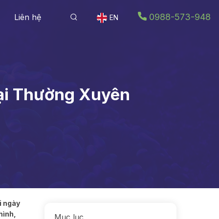
0988-573-948
Liên hệ
EN
oại Thường Xuyên
i ngày
hình,
Mục lục