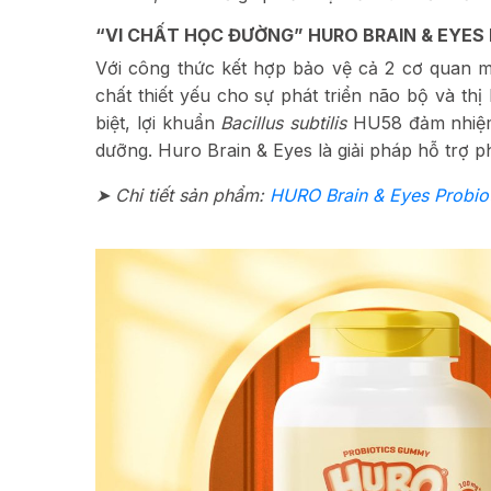
“VI CHẤT HỌC ĐƯỜNG” HURO BRAIN & EYES 
Với công thức kết hợp bảo vệ cả 2 cơ quan m
chất thiết yếu cho sự phát triển não bộ và thị
biệt, lợi khuẩn
Bacillus subtilis
HU58 đảm nhiệm 
dưỡng. Huro Brain & Eyes là giải pháp hỗ trợ ph
➤ Chi tiết sản phẩm:
HURO Brain & Eyes Probi