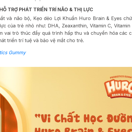
HỖ TRỢ PHÁT TRIỂN TRÍ NÃO & THỊ LỰC
ắt và não bộ, Kẹo dẻo Lợi Khuẩn Huro Brain & Eyes chứ
 lực của trẻ nhỏ như: DHA, Zeaxanthin, Vitamin C, Vitamin
vai trò thúc đẩy quá trình hấp thu và chuyển hóa các c
át triển trí tuệ và bảo vệ mắt cho trẻ.
otics Gummy