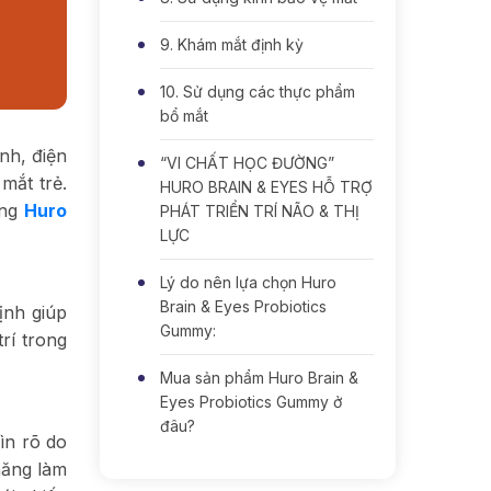
9. Khám mắt định kỳ
10. Sử dụng các thực phẩm
bổ mắt
nh, điện
“VI CHẤT HỌC ĐƯỜNG”
mắt trẻ.
HURO BRAIN & EYES HỖ TRỢ
ùng
Huro
PHÁT TRIỂN TRÍ NÃO & THỊ
LỰC
Lý do nên lựa chọn Huro
Brain & Eyes Probiotics
ịnh giúp
Gummy:
rí trong
Mua sản phẩm Huro Brain &
Eyes Probiotics Gummy ở
đâu?
ìn rõ do
năng làm