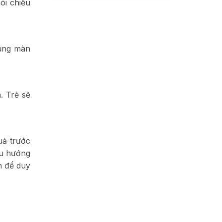
ói chiếu
dụng màn
. Trẻ sẽ
uả trước
xu hướng
n để duy