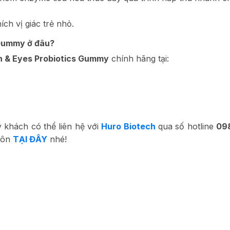
ch vị giác trẻ nhỏ.
 Gummy ở đâu?
n & Eyes Probiotics Gummy
chính hãng tại:
khách có thể liên hệ với
Huro Biotech
qua số hotline
09
môn
TẠI ĐÂY
nhé!