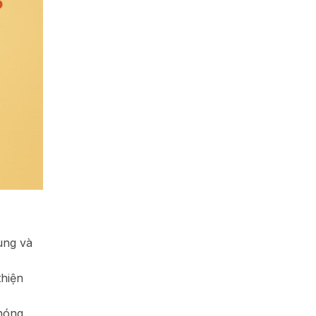
ung và
thiện
hóng