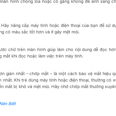
g màn hình chống lóa hoặc cố gắng không để ánh sáng ch
 Hãy nâng cấp máy tính hoặc điện thoại của bạn để sử 
g có màu sắc tốt hơn và ít gây mệt mỏi.
hước chữ trên màn hình giúp làm cho nội dung dễ đọc hơn
 mắt khi đọc hoặc làm việc trên máy tính.
ơn giản nhất – chớp mắt – là một cách bảo vệ mắt hiệu q
 nhất. Khi trẻ dùng máy tính hoặc điện thoại, thường có 
hiến mắt bị khô và mệt mỏi. Hãy nhớ chớp mắt thường xuyê
Nên Biết