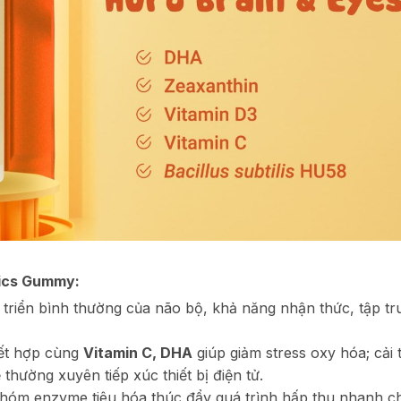
tics Gummy:
triển bình thường của não bộ, khả năng nhận thức, tập tr
kết hợp cùng
Vitamin C, DHA
giúp giảm stress oxy hóa; cải 
 thường xuyên tiếp xúc thiết bị điện tử.
nhóm enzyme tiêu hóa thúc đẩy quá trình hấp thu nhanh c