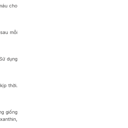
 máu cho
 sau mỗi
 Sử dụng
ịp thời.
ng giống
xanthin,