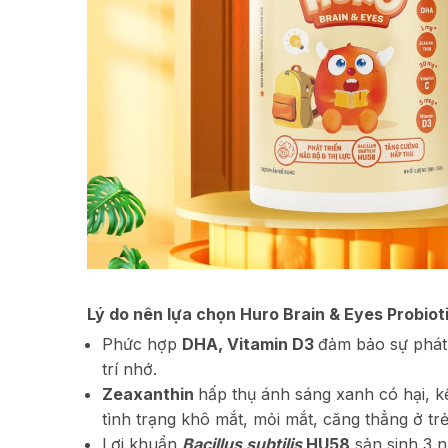
Lý do nên lựa chọn Huro Brain & Eyes Probio
Phức hợp
DHA, Vitamin D3
đảm bảo sự phát 
trí nhớ.
Zeaxanthin
hấp thụ ánh sáng xanh có hại, 
tình trạng khô mắt, mỏi mắt, căng thẳng ở trẻ
Lợi khuẩn
Bacillus subtilis
HU58
sản sinh 3 