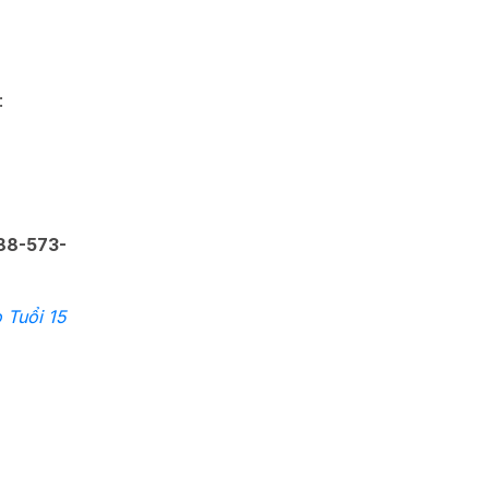
i:
88-573-
 Tuổi 15