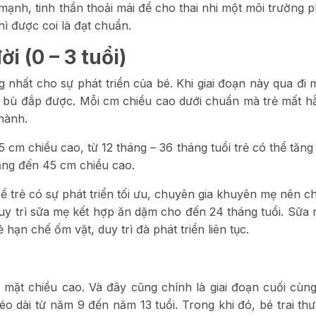
ạnh, tinh thần thoải mái để cho thai nhi một môi trường ph
hì được coi là đạt chuẩn.
i (0 – 3 tuổi)
 nhất cho sự phát triển của bé. Khi giai đoạn này qua đi 
ng bù đắp được. Mỗi cm chiều cao dưới chuẩn mà trẻ mất 
thành.
5 cm chiều cao, từ 12 tháng – 36 tháng tuổi trẻ có thể tăng
ăng đến 45 cm chiều cao.
Để trẻ có sự phát triển tối ưu, chuyên gia khuyên mẹ nên c
uy trì sữa mẹ kết hợp ăn dặm cho đến 24 tháng tuổi. Sữa
hạn chế ốm vặt, duy trì đà phát triển liên tục.
ề mặt chiều cao. Và đây cũng chính là giai đoạn cuối cùn
kéo dài từ năm 9 đến năm 13 tuổi. Trong khi đó, bé trai th