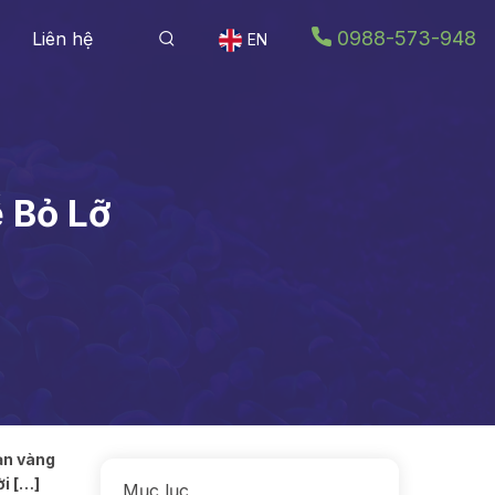
0988-573-948
Liên hệ
EN
 Bỏ Lỡ
oạn vàng
ời […]
Mục lục