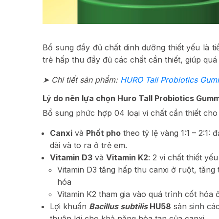
Bổ sung đầy đủ chất dinh dưỡng thiết yếu là tiề
trẻ hấp thu đầy đủ các chất cần thiết, giúp quá
➤ Chi tiết sản phẩm:
HURO Tall Probiotics Gu
Lý do nên lựa chọn Huro Tall Probiotics Gum
Bổ sung phức hợp 04 loại vi chất cần thiết cho 
Canxi
và
Phốt pho
theo tỷ lệ vàng 1:1 – 2:1:
dài và to ra ở trẻ em.
Vitamin D3
và
Vitamin K2
: 2 vi chất thiết y
Vitamin D3 tăng hấp thu canxi ở ruột, tăng t
hóa
Vitamin K2 tham gia vào quá trình cốt hóa 
Lợi khuẩn
Bacillus subtilis
HU58
sản sinh các
thuận lợi cho khả năng hòa tan của canxi.