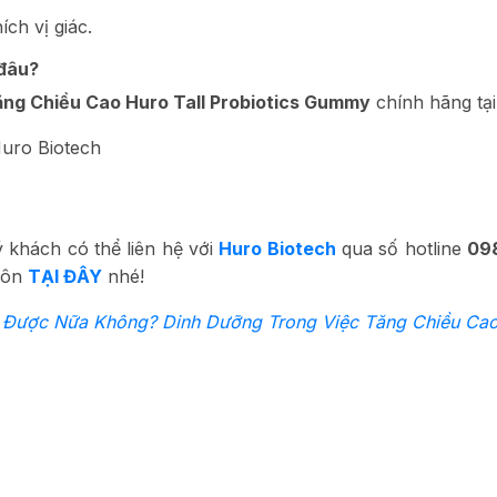
ch vị giác.
 đâu?
ăng Chiều Cao Huro Tall Probiotics Gummy
chính hãng tạ
Huro Biotech
 khách có thể liên hệ với
Huro Biotech
qua số hotline
09
môn
TẠI ĐÂY
nhé!
 Được Nữa Không? Dinh Dưỡng Trong Việc Tăng Chiều Cao