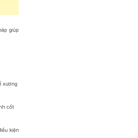
háp giúp
để xương
ình cốt
iều kiện