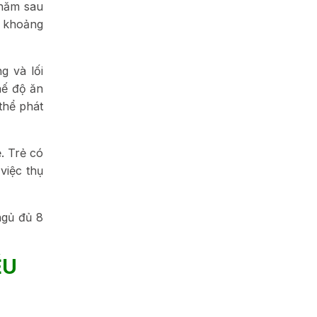
 năm sau
n khoảng
g và lối
hế độ ăn
thể phát
. Trẻ có
việc thụ
ngủ đủ 8
ỀU