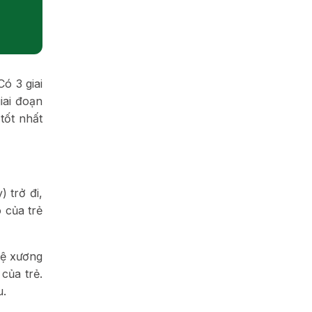
ó 3 giai
iai đoạn
tốt nhất
) trở đi,
 của trẻ
Hệ xương
của trẻ.
u.