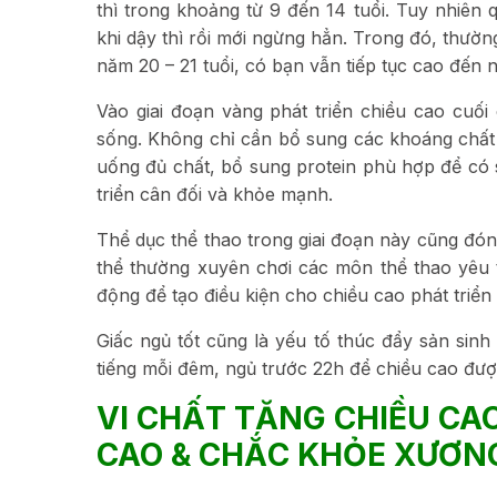
thì trong khoảng từ 9 đến 14 tuổi. Tuy nhiên q
khi dậy thì rồi mới ngừng hẳn. Trong đó, thường
năm 20 – 21 tuổi, có bạn vẫn tiếp tục cao đến 
Vào giai đoạn vàng phát triển chiều cao cuối
sống. Không chỉ cần bổ sung các khoáng chất n
uống đủ chất, bổ sung protein phù hợp để có s
triển cân đối và khỏe mạnh.
Thể dục thể thao trong giai đoạn này cũng đóng 
thể thường xuyên chơi các môn thể thao yêu t
động để tạo điều kiện cho chiều cao phát triển 
Giấc ngủ tốt cũng là yếu tố thúc đẩy sản si
tiếng mỗi đêm, ngủ trước 22h để chiều cao được
VI CHẤT TĂNG CHIỀU CA
CAO & CHẮC KHỎE XƯƠN