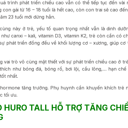
uá trình phát triển chiều cao vẫn có thể tiếp tục đến vài
 con gái từ 16 – 18 tuổi là hết cao, còn con trai sẽ cao đế
năm 23 tuổi mới dừng hẳn.
 cùng này ở trẻ, yếu tố quan trọng nhất vẫn là dinh dưỡn
hư canxi – kali, vitamin D3, vitamin K2, trẻ còn cần có c
ự phát triển đồng đều về khối lượng cơ – xương, giúp cơ 
vai trò vô cùng mật thiết với sự phát triển chiều cao ở trẻ
hích như bóng đá, bóng rổ, bơi lội, cầu lông,… hạn chế 
tốt nhất.
nh hormone tăng trưởng. Phụ huynh cần khuyến khích trẻ 
 tối ưu.
O HURO TALL HỖ TRỢ TĂNG CHI
G