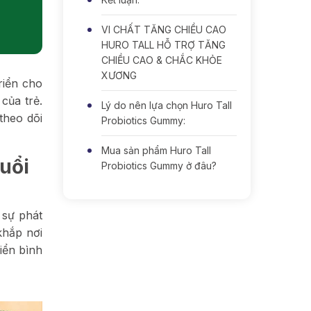
VI CHẤT TĂNG CHIỀU CAO
HURO TALL HỖ TRỢ TĂNG
CHIỀU CAO & CHẮC KHỎE
XƯƠNG
riển cho
của trẻ.
Lý do nên lựa chọn Huro Tall
theo dõi
Probiotics Gummy:
Mua sản phẩm Huro Tall
tuổi
Probiotics Gummy ở đâu?
 sự phát
khắp nơi
iển bình