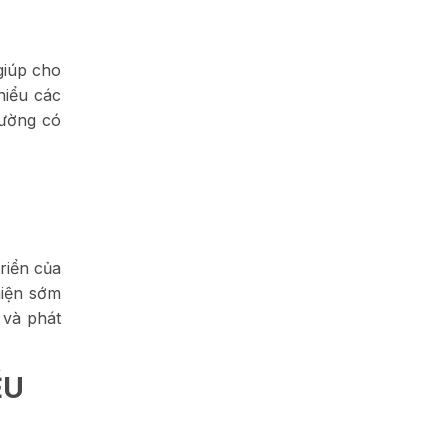
giúp cho
hiểu các
rường có
riển của
hiện sớm
 và phát
ỀU