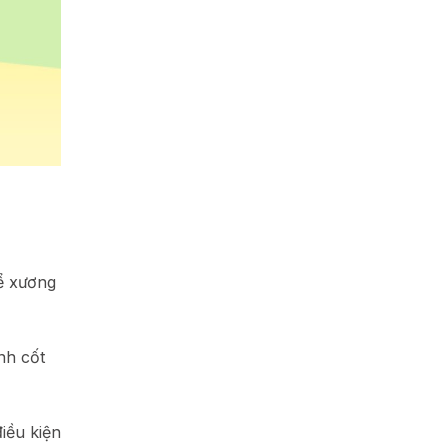
để xương
ình cốt
iều kiện