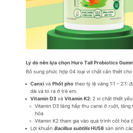
Lý do nên lựa chọn Huro Tall Probiotics Gum
Bổ sung phức hợp 04 loại vi chất cần thiết cho 
Canxi
và
Phốt pho
theo tỷ lệ vàng 1:1 – 2:1:
dài và to ra ở trẻ em.
Vitamin D3
và
Vitamin K2
: 2 vi chất thiết y
Vitamin D3 tăng hấp thu canxi ở ruột, tăng t
hóa
Vitamin K2 tham gia vào quá trình cốt hóa 
Lợi khuẩn
Bacillus subtilis
HU58
sản sinh các