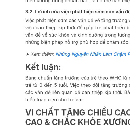
triển không đúng chuẩn nào, ta có thể can thiệp
3.2. Lợi ích của việc phát hiện sớm các vấn đ
Việc phát hiện sớm các vấn đề về tăng trưởng và
việc can thiệp kịp thời để giúp trẻ phát triển 
vấn đề về sức khỏe và dinh dưỡng trong tương 
những biện pháp hỗ trợ phù hợp để chăm sóc v
➤ Xem thê
m:
Những Nguyên Nhân Làm Chậm Phá
Kết luận:
Bảng chuẩn tăng trưởng của trẻ theo WHO là m
trẻ từ 0 đến 5 tuổi. Việc theo dõi tăng trưởng
các vấn đề liên quan để can thiệp kịp thời.
triển toàn diện cho trẻ em.
VI CHẤT TĂNG CHIỀU CA
CAO & CHẮC KHỎE XƯƠN