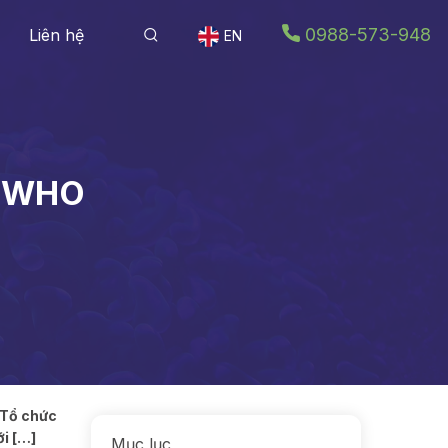
0988-573-948
Liên hệ
EN
o WHO
. Tổ chức
ới […]
Mục lục