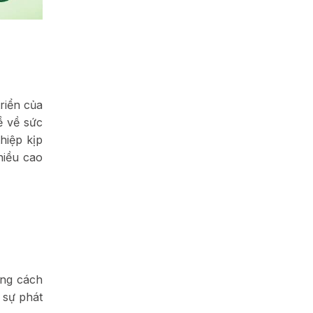
riển của
ề về sức
hiệp kịp
hiều cao
ằng cách
 sự phát