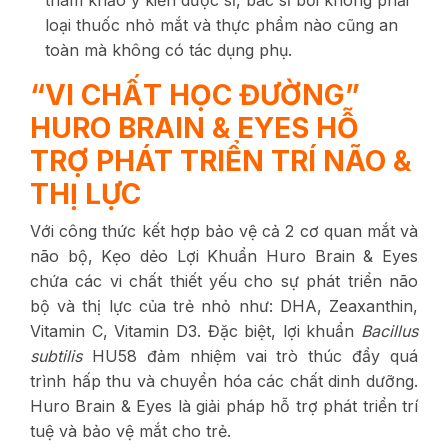
loại thuốc nhỏ mắt và thực phẩm nào cũng an
toàn mà không có tác dụng phụ.
“VI CHẤT HỌC ĐƯỜNG”
HURO BRAIN & EYES HỖ
TRỢ PHÁT TRIỂN TRÍ NÃO &
THỊ LỰC
Với công thức kết hợp bảo vệ cả 2 cơ quan mắt và
não bộ, Kẹo dẻo Lợi Khuẩn Huro Brain & Eyes
chứa các vi chất thiết yếu cho sự phát triển não
bộ và thị lực của trẻ nhỏ như: DHA, Zeaxanthin,
Vitamin C, Vitamin D3. Đặc biệt, lợi khuẩn
Bacillus
subtilis
HU58 đảm nhiệm vai trò thúc đẩy quá
trình hấp thu và chuyển hóa các chất dinh dưỡng.
Huro Brain & Eyes là giải pháp hỗ trợ phát triển trí
tuệ và bảo vệ mắt cho trẻ.