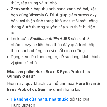
thức, tập trung và trí nhớ.
Zeaxanthin
hấp thụ ánh sáng xanh có hại, kết
hợp cùng
Vitamin C, DHA
giúp giảm stress oxy
hóa; cải thiện tình trạng khô mắt, mỏi mắt, căng
thẳng ở trẻ thường xuyên tiếp xúc thiết bị điện
tử.
Lợi khuẩn
Bacillus subtilis
HU58
sản sinh 3
nhóm enzyme tiêu hóa thúc đẩy quá trình hấp
thu nhanh chóng các vi chất dinh dưỡng.
Dạng kẹo dẻo thơm ngon, dễ sử dụng, kích thích
vị giác trẻ nhỏ.
Mua sản phẩm Huro Brain & Eyes Probiotics
Gummy ở đâu?
Hiện nay, quý khách có thể tìm mua
Huro Brain &
Eyes Probiotics Gummy
chính hãng tại:
Hệ thống cửa hàng, nhà thuốc
đối tác của
Huro Biotech