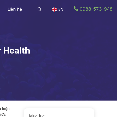
0988-573-948
Liên hệ
EN
r Health
 hiện
chức
Mục lục