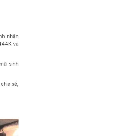
ình nhận
2444K và
mũi sinh
chia sẻ,