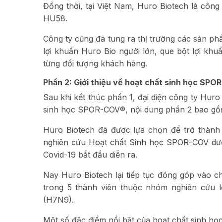
Đồng thời, tại Việt Nam, Huro Biotech là côn
HU58.
Công ty cũng đã tung ra thị trường các sản p
lợi khuẩn Huro Bio người lớn, que bột lợi kh
từng đối tượng khách hàng.
Phần 2: Giới thiệu về hoạt chất sinh học SPO
Sau khi kết thúc phần 1, đại diện công ty Huro 
sinh học SPOR-COV®, nội dung phần 2 bao gồ
Huro Biotech đã được lựa chọn để trở thành
nghiên cứu Hoạt chất Sinh học SPOR-COV dưới 
Covid-19 bắt đầu diễn ra.
Nay Huro Biotech lại tiếp tục đóng góp vào ch
trong 5 thành viên thuộc nhóm nghiên cứu lợ
(H7N9).
Một số đặc điểm nổi bật của hoạt chất sinh 