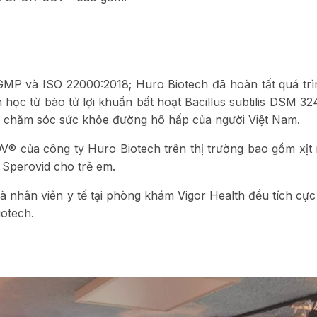
MP và ISO 22000:2018; Huro Biotech đã hoàn tất quá tr
 học từ bào tử lợi khuẩn bất hoạt Bacillus subtilis DSM 3
úp chăm sóc sức khỏe đường hô hấp của người Việt Nam.
® của công ty Huro Biotech trên thị trường bao gồm xịt 
c Sperovid cho trẻ em.
và nhân viên y tế tại phòng khám Vigor Health đều tích cực 
iotech.