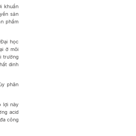
i khuẩn
uyền sản
sản phẩm
 Đại học
ại ở môi
i trường
hất dinh
hủy phân
 lợi này
ờng acid
 đa công