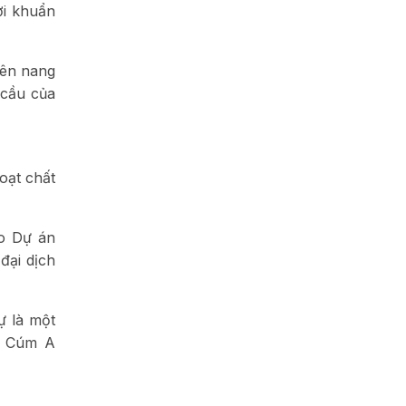
ợi khuẩn
ên nang
 cầu của
oạt chất
ho Dự án
đại dịch
ự là một
rị Cúm A