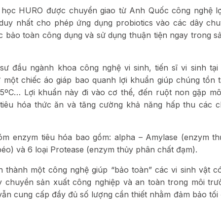
 học HURO được chuyển giao từ Anh Quốc công nghệ lợ
duy nhất cho phép ứng dụng probiotics vào các dây ch
ược bảo toàn công dụng và sử dụng thuận tiện ngay trong 
ư đầu ngành khoa công nghệ vi sinh, tiến sĩ vi sinh tại
 một chiếc áo giáp bao quanh lợi khuẩn giúp chúng tồn t
95ºC… Lợi khuẩn này đi vào cơ thể, đến ruột non gặp mô
tiêu hóa thức ăn và tăng cường khả năng hấp thu các c
hóm enzym tiêu hóa bao gồm: alpha – Amylase (enzym t
 béo) và 6 loại Protease (enzym thủy phân chất đạm).
 thành một công nghệ giúp “bảo toàn” các vi sinh vật có
y chuyền sản xuất công nghiệp và an toàn trong môi trư
g vẫn cung cấp đầy đủ số lượng cần thiết nhằm đảm bảo tối