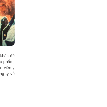
 khác để
ợc phẩm,
n viên y
ng ty về