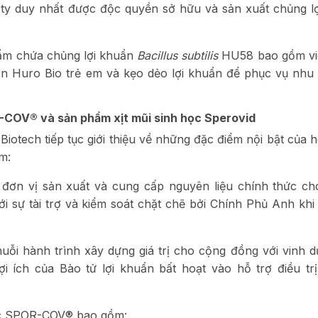
g ty duy nhất được độc quyền sở hữu và sản xuất chủng l
hẩm chứa chủng lợi khuẩn
Bacillus subtilis
HU58 bao gồm vi
uẩn Huro Bio trẻ em và kẹo dẻo lợi khuẩn để phục vụ nhu
R-COV® và sản phẩm xịt mũi sinh học Sperovid
Biotech tiếp tục giới thiệu về những đặc điểm nội bật của h
m:
 đơn vị sản xuất và cung cấp nguyên liệu chính thức c
sự tài trợ và kiểm soát chặt chẽ bởi Chính Phủ Anh khi 
uỗi hành trình xây dựng giá trị cho cộng đồng với vinh d
i ích của Bào tử lợi khuẩn bất hoạt vào hỗ trợ điều t
học SPOR-COV® bao gồm: