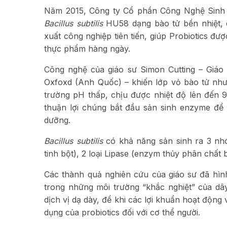
Năm 2015, Công ty Cổ phần Công Nghệ Sinh
Bacillus subtilis
HU58 dạng bào tử bền nhiệt, 
xuất công nghiệp tiên tiến, giúp Probiotics đ
thực phẩm hàng ngày.
Công nghệ của giáo sư Simon Cutting – Giáo s
Oxfoxd (Anh Quốc) – khiến lớp vỏ bào tử như
trường pH thấp, chịu được nhiệt độ lên đến 
thuận lợi chúng bắt đầu sản sinh enzyme để 
dưỡng.
Bacillus subtilis
có khả năng sản sinh ra 3 n
tinh bột), 2 loại Lipase (enzym thủy phân chất
Các thành quả nghiên cứu của giáo sư đã hình
trong những môi trường “khắc nghiệt” của dâ
dịch vị dạ dày, để khi các lợi khuẩn hoạt độn
dụng của probiotics đối với cơ thể người.