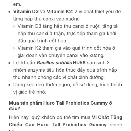
em.
Vitamin D3
và
Vitamin K2
: 2 vi chất thiết yếu để
tăng hấp thu canxi vào xương
Vitamin D3 tăng hấp thu canxi ở ruột, tăng tái
hấp thu canxi ở thận, trực tiếp tham gia khởi
đầu quá trình cốt hóa
Vitamin K2 tham gia vào quá trình cốt hóa ở
giai đoạn vận chuyển canxi vào xương.
Lợi khuẩn
Bacillus subtilis
HU58
sản sinh 3
nhóm enzyme tiêu hóa thúc đẩy quá trình hấp
thu nhanh chóng các vi chất dinh dưỡng.
Dạng kẹo dẻo thơm ngon, dễ sử dụng, kích thích
vị giác trẻ nhỏ.
Mua sản phẩm Huro Tall Probiotics Gummy ở
đâu?
Hiện nay, quý khách có thể tìm mua
Vi Chất Tăng
Chiều Cao Huro Tall Probiotics Gummy
chính