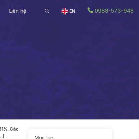
0988-573-948
Liên hệ
EN
 61%. Các
…]
Mục lục